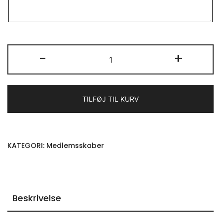
MEDLEMSSKAB
-
+
-
DGTP
-
TILFØJ TIL KURV
2026
antal
KATEGORI:
Medlemsskaber
Beskrivelse