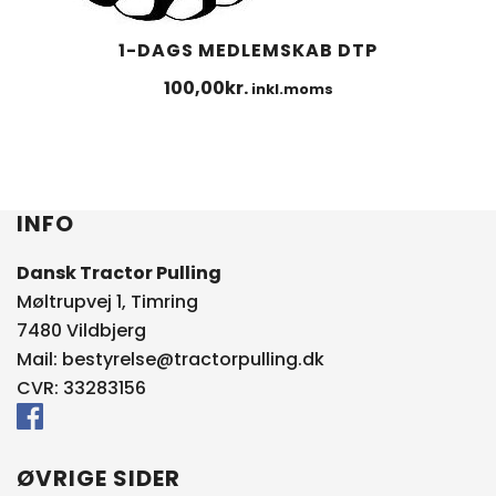
1-DAGS MEDLEMSKAB DTP
100,00
kr.
inkl.moms
INFO
Dansk Tractor Pulling
Møltrupvej 1, Timring
7480 Vildbjerg
Mail:
bestyrelse@tractorpulling.dk
CVR: 33283156
ØVRIGE SIDER