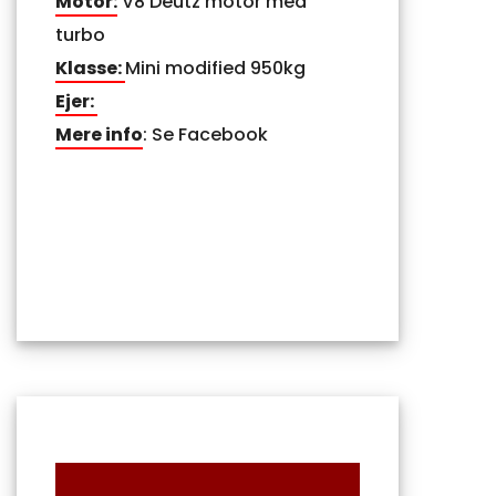
Motor:
V8 Deutz motor med
turbo
Klasse:
Mini modified 950kg
Ejer:
Mere info
: Se Facebook