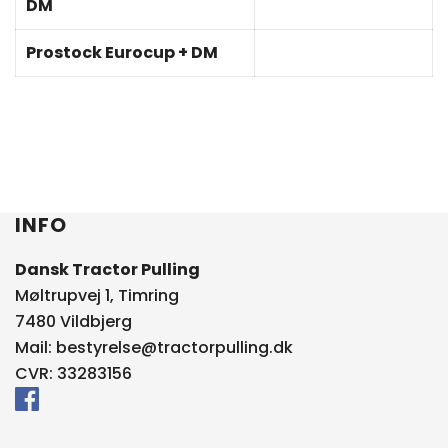
DM
Prostock Eurocup + DM
INFO
Dansk Tractor Pulling
Møltrupvej 1, Timring
7480 Vildbjerg
Mail:
bestyrelse@tractorpulling.dk
CVR: 33283156