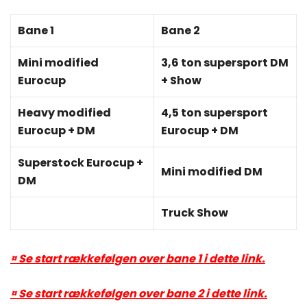
Bane 1
Bane 2
Mini modified
3,6 ton supersport DM
Eurocup
+ Show
Heavy modified
4,5 ton supersport
Eurocup + DM
Eurocup + DM
Superstock Eurocup +
Mini modified DM
DM
Truck Show
¤ Se start rækkefølgen over bane 1 i dette link.
¤ Se start rækkefølgen over bane 2 i dette link.