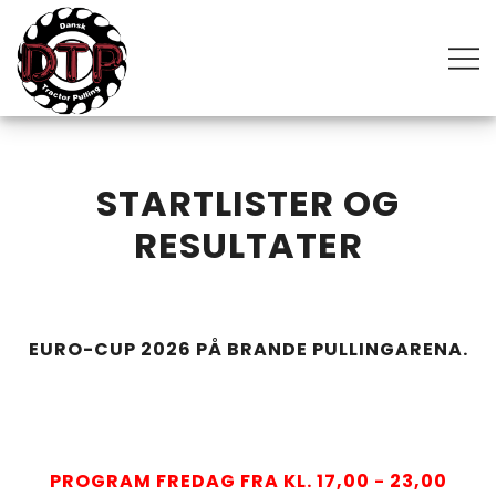
Skip
to
content
The most powerful motorsport in the world
DANSK TRACTOR PULLING
STARTLISTER OG
RESULTATER
EURO-CUP 2026 PÅ BRANDE PULLINGARENA.
PROGRAM FREDAG FRA KL. 17,00 - 23,00