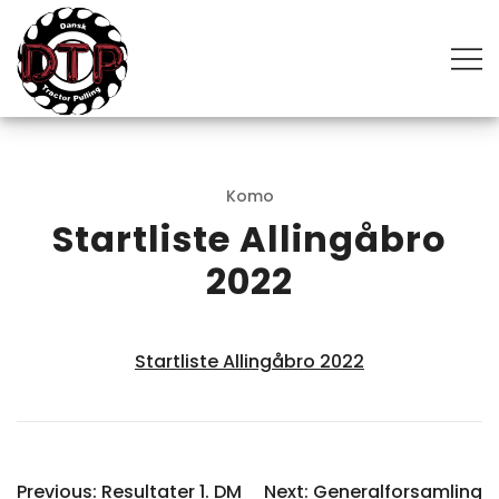
Skip
to
content
The most powerful motorsport in the world
DANSK TRACTOR PULLING
Komo
Startliste Allingåbro
2022
Startliste Allingåbro 2022
INDLÆGSNAVIGATION
Previous:
Resultater 1. DM
Next:
Generalforsamling