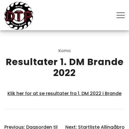
Skip
to
content
The most powerful motorsport in the world
DANSK TRACTOR PULLING
Komo
Resultater 1. DM Brande
2022
Klik her for at se resultater fra 1. DM 2022 i Brande
INDLÆGSNAVIGATION
Previous:
Dagsorden til
Next:
Startliste Allingåbro