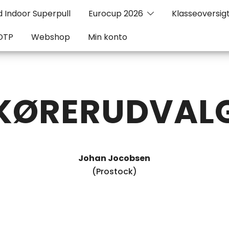
 Indoor Superpull
Eurocup 2026
Klasseoversig
DTP
Webshop
Min konto
KØRERUDVAL
Johan Jocobsen
(Prostock)