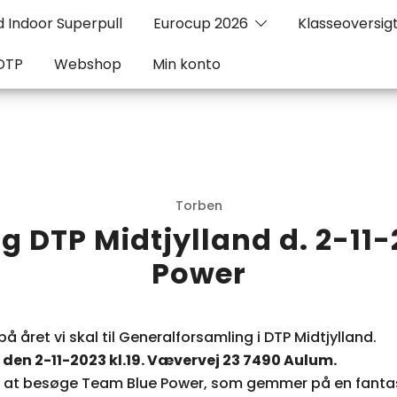
 Indoor Superpull
Eurocup 2026
Klasseoversig
DTP
Webshop
Min konto
Torben
 DTP Midtjylland d. 2-11
Power
på året vi skal til Generalforsamling i
DTP Midtjylland.
t
den 2-11-2023 kl.19. Vævervej 23 7490 Aulum.
lov at besøge Team Blue Power, som gemmer på en fantast