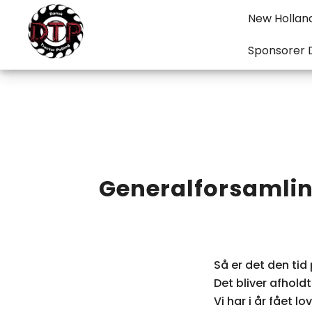
New Holland
Sponsorer 
The most powerful motorsport in the world
DANSK TRACTOR PULLING
Skip
to
Generalforsamling
content
Så er det den tid 
Det bliver afhold
Vi har i år fået 