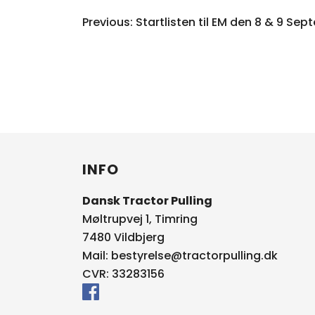
INDLÆGSNAV
Previous:
Startlisten til EM den 8 & 9 Se
INFO
Dansk Tractor Pulling
Møltrupvej 1, Timring
7480 Vildbjerg
Mail:
bestyrelse@tractorpulling.dk
CVR: 33283156