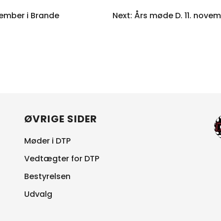
IGATION
ptember i Brande
Next:
Års møde D. 11. novem
ØVRIGE SIDER
Møder i DTP
Vedtægter for DTP
Bestyrelsen
Udvalg