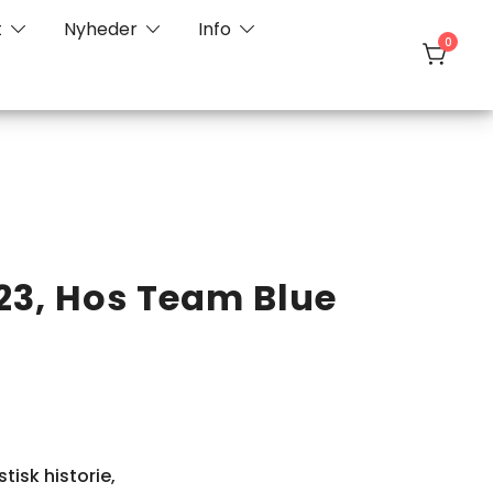
t
Nyheder
Info
0
-23, Hos Team Blue
isk historie,