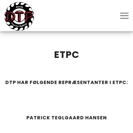
Skip
to
content
The most powerful motorsport in the world
DANSK TRACTOR PULLING
ETPC
DTP HAR FØLGENDE REPRÆSENTANTER I ETPC:
PATRICK TEGLGAARD HANSEN