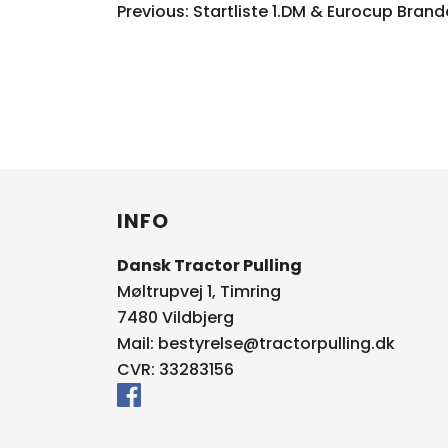
INDLÆGSNAV
Previous:
Startliste 1.DM & Eurocup Brand
INFO
Dansk Tractor Pulling
Møltrupvej 1, Timring
7480 Vildbjerg
Mail:
bestyrelse@tractorpulling.dk
CVR: 33283156