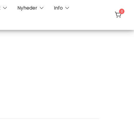
t
Nyheder
Info
0