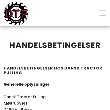
Skip
to
content
The most powerful motorsport in the world
DANSK TRACTOR PULLING
HANDELSBETINGELSER
HANDELSBETINGELSER HOS DANSK TRACTOR
PULLING
Generelle oplysninger
Dansk Tractor Pulling
Møltrupvej 1
7480 Vildbjerg